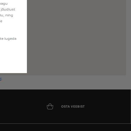
 nagu
 jõudlust
du, ning
te
ite lugeda
d
.
OSTA VEEBIST