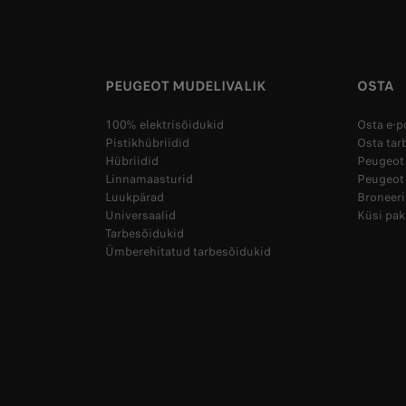
PEUGEOT MUDELIVALIK
OSTA
100% elektrisõidukid
Osta e-p
Pistikhübriidid
Osta tar
Hübriidid
Peugeot 
Linnamaasturid
Peugeot
Luukpärad
Broneeri
Universaalid
Küsi pa
Tarbesõidukid
Ümberehitatud tarbesõidukid