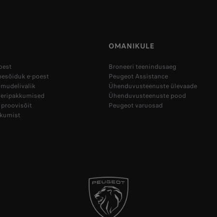
OMANIKULE
oest
Broneeri teenindusaeg
besõiduk e-poest
Peugeot Assistance
mudelivalik
Ühenduvusteenuste ülevaade
 eripakkumised
Ühenduvusteenuste pood
 proovisõit
Peugeot varuosad
kkumist