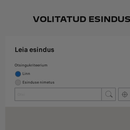
VOLITATUD ESINDU
Leia esindus
Otsingukriteerium
Linn
Esinduse nimetus