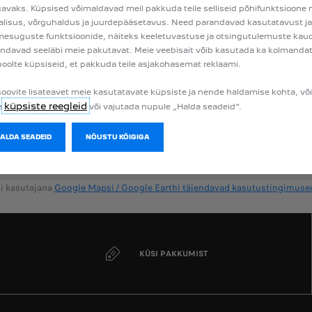
vaks. Küpsised võimaldavad meil pakkuda teile selliseid põhifunktsioone
alisus, võrguhaldus ja juurdepääsetavus. Need parandavad kasutatavust ja
esuguste funktsioonide, näiteks keeletuvastuse ja otsingutulemuste kau
ndavad seeläbi meie pakutavat. Meie veebisait võib kasutada ka kolmanda
oolte küpsiseid, et pakkuda teile asjakohasemat reklaami.
soovite lisateavet meie kasutatavate küpsiste ja nende haldamise kohta, võ
küpsiste reegleid
e
või vajutada nupule „Halda seadeid“.
HALDA SEADEID
NÕUSTU KÕIGIGA
di kasutajana
Google Mapsi / Google Earthi täiendavad kasutustingimuse
KÜSI PAKKUMIST