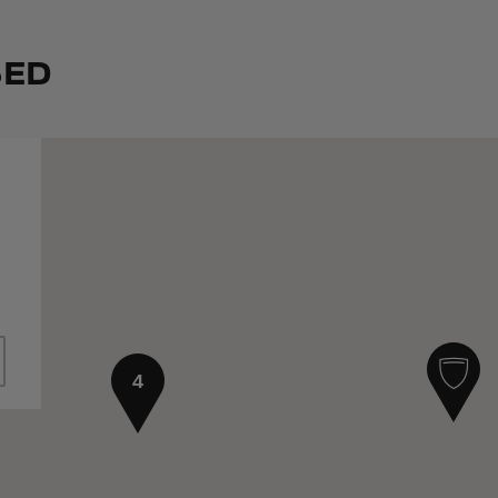
SED
4