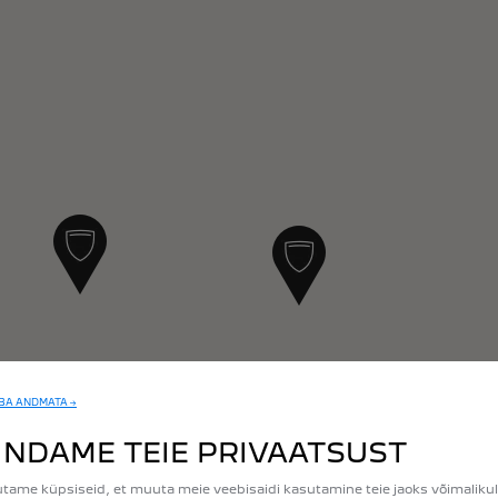
UBA ANDMATA →
INDAME TEIE PRIVAATSUST
tame küpsiseid, et muuta meie veebisaidi kasutamine teie jaoks võimalikul