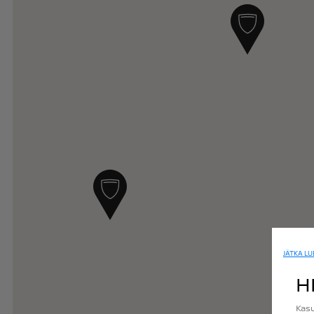
JÄTKA L
H
Kasu