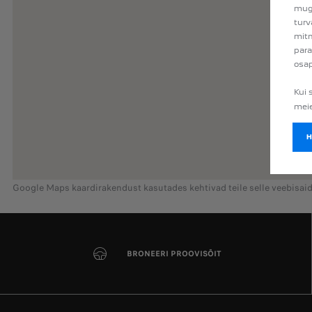
muga
turv
mitm
para
osap
Kui 
mei
Google Maps kaardirakendust kasutades kehtivad teile selle veebisai
BRONEERI PROOVISÕIT