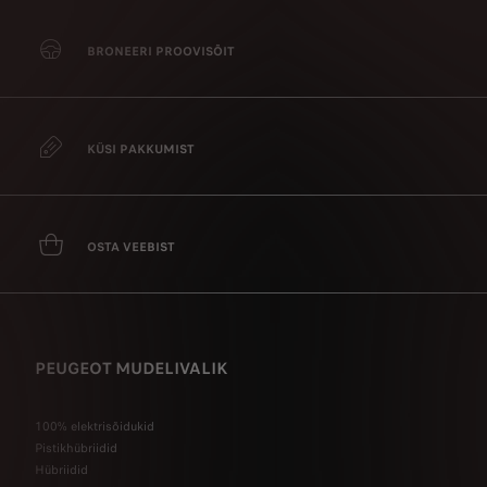
BRONEERI PROOVISÕIT
KÜSI PAKKUMIST
OSTA VEEBIST
PEUGEOT MUDELIVALIK
100% elektrisõidukid
Pistikhübriidid
Hübriidid