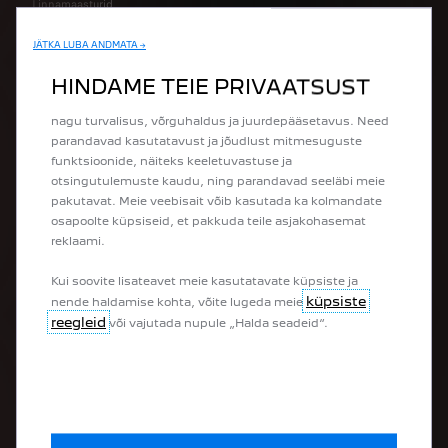
Linnamaasturid
Luukpärad
Universaalid
JÄTKA LUBA ANDMATA →
Kasutame küpsiseid, et muuta meie veebisaidi
Tarbesõidukid
kasutamine teie jaoks võimalikult mugavaks. Küpsised
HINDAME TEIE PRIVAATSUST
Ümberehitatud tarbesõidukid
võimaldavad meil pakkuda teile selliseid põhifunktsioone
nagu turvalisus, võrguhaldus ja juurdepääsetavus. Need
OSTA
parandavad kasutatavust ja jõudlust mitmesuguste
funktsioonide, näiteks keeletuvastuse ja
otsingutulemuste kaudu, ning parandavad seeläbi meie
Osta e-poest
pakutavat. Meie veebisait võib kasutada ka kolmandate
Osta tarbesõiduk e-poest
osapoolte küpsiseid, et pakkuda teile asjakohasemat
Peugeot mudelivalik
reklaami.
Peugeot eripakkumised
Broneeri proovisõit
Kui soovite lisateavet meie kasutatavate küpsiste ja
Küsi pakkumist
küpsiste
nende haldamise kohta, võite lugeda meie
reegleid
või vajutada nupule „Halda seadeid“.
OMANIKULE
Broneeri teenindusaeg
Peugeot Assistance
Ühenduvusteenuste ülevaade