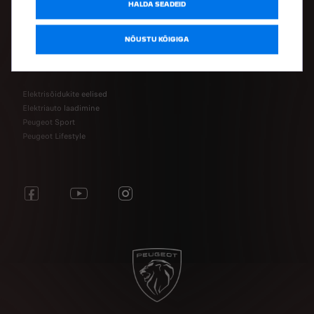
Ühenduvusteenuste pood
HALDA SEADEID
Peugeot varuosad
NÕUSTU KÕIGIGA
AVASTA
Elektrisõidukite eelised
Elektriauto laadimine
Peugeot Sport
Peugeot Lifestyle