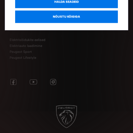
Ühenduvusteenuste pood
HALDA SEADEID
Peugeot varuosad
NÕUSTU KÕIGIGA
AVASTA
Elektrisõidukite eelised
Elektriauto laadimine
Peugeot Sport
Peugeot Lifestyle