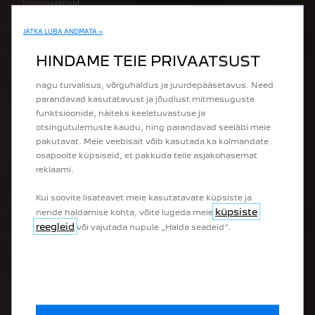
Linnamaasturid
Luukpärad
Universaalid
JÄTKA LUBA ANDMATA →
Kasutame küpsiseid, et muuta meie veebisaidi
Tarbesõidukid
kasutamine teie jaoks võimalikult mugavaks. Küpsised
HINDAME TEIE PRIVAATSUST
Ümberehitatud tarbesõidukid
võimaldavad meil pakkuda teile selliseid põhifunktsioone
nagu turvalisus, võrguhaldus ja juurdepääsetavus. Need
OSTA
parandavad kasutatavust ja jõudlust mitmesuguste
funktsioonide, näiteks keeletuvastuse ja
otsingutulemuste kaudu, ning parandavad seeläbi meie
Osta e-poest
pakutavat. Meie veebisait võib kasutada ka kolmandate
Osta tarbesõiduk e-poest
osapoolte küpsiseid, et pakkuda teile asjakohasemat
Peugeot mudelivalik
reklaami.
Peugeot eripakkumised
Broneeri proovisõit
Kui soovite lisateavet meie kasutatavate küpsiste ja
Küsi pakkumist
küpsiste
nende haldamise kohta, võite lugeda meie
reegleid
või vajutada nupule „Halda seadeid“.
OMANIKULE
Broneeri teenindusaeg
Peugeot Assistance
Ühenduvusteenuste ülevaade