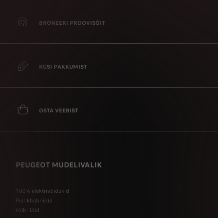
BRONEERI PROOVISÕIT
KÜSI PAKKUMIST
OSTA VEEBIST
PEUGEOT MUDELIVALIK
100% elektrisõidukid
Pistikhübriidid
Hübriidid