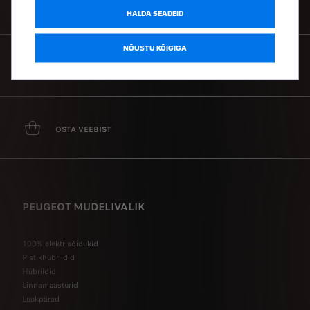
BRONEERI PROOVISÕIT
HALDA SEADEID
NÕUSTU KÕIGIGA
KÜSI PAKKUMIST
OSTA VEEBIST
PEUGEOT MUDELIVALIK
100% elektrisõidukid
Pistikhübriidid
Hübriidid
Linnamaasturid
Luukpärad