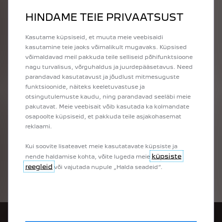
HINDAME TEIE PRIVAATSUST
Kasutame küpsiseid, et muuta meie veebisaidi
kasutamine teie jaoks võimalikult mugavaks. Küpsised
võimaldavad meil pakkuda teile selliseid põhifunktsioone
nagu turvalisus, võrguhaldus ja juurdepääsetavus. Need
parandavad kasutatavust ja jõudlust mitmesuguste
funktsioonide, näiteks keeletuvastuse ja
otsingutulemuste kaudu, ning parandavad seeläbi meie
pakutavat. Meie veebisait võib kasutada ka kolmandate
osapoolte küpsiseid, et pakkuda teile asjakohasemat
reklaami.
Kui soovite lisateavet meie kasutatavate küpsiste ja
küpsiste
nende haldamise kohta, võite lugeda meie
reegleid
või vajutada nupule „Halda seadeid“.