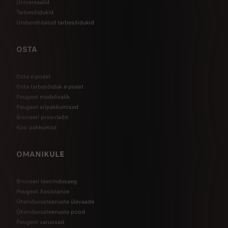
Universaalid
Tarbesõidukid
Ümberehitatud tarbesõidukid
OSTA
Osta e-poest
Osta tarbesõiduk e-poest
Peugeot mudelivalik
Peugeot eripakkumised
Broneeri proovisõit
Küsi pakkumist
OMANIKULE
Broneeri teenindusaeg
Peugeot Assistance
Ühenduvusteenuste ülevaade
Ühenduvusteenuste pood
Peugeot varuosad