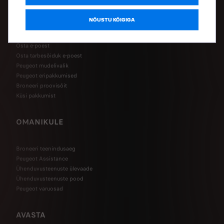
OSTA
NÕUSTU KÕIGIGA
Osta e-poest
Osta tarbesõiduk e-poest
Peugeot mudelivalik
Peugeot eripakkumised
Broneeri proovisõit
Küsi pakkumist
OMANIKULE
Broneeri teenindusaeg
Peugeot Assistance
Ühenduvusteenuste ülevaade
Ühenduvusteenuste pood
Peugeot varuosad
AVASTA