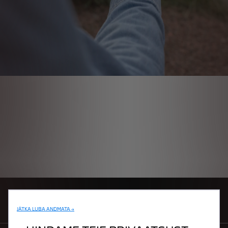
BRONEERI PROOVISÕIT
JÄTKA LUBA ANDMATA →