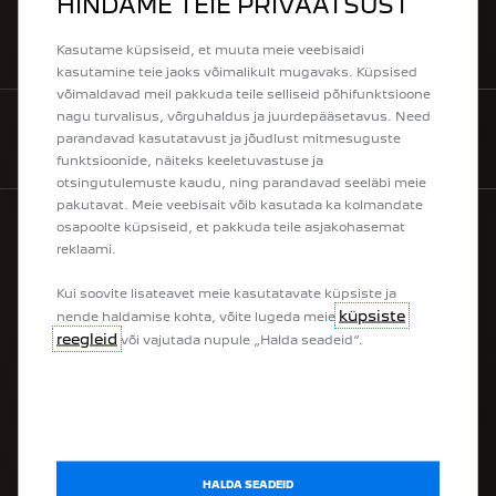
HINDAME TEIE PRIVAATSUST
KÜSI PAKKUMIST
Kasutame küpsiseid, et muuta meie veebisaidi
kasutamine teie jaoks võimalikult mugavaks. Küpsised
võimaldavad meil pakkuda teile selliseid põhifunktsioone
nagu turvalisus, võrguhaldus ja juurdepääsetavus. Need
parandavad kasutatavust ja jõudlust mitmesuguste
OSTA VEEBIST
funktsioonide, näiteks keeletuvastuse ja
otsingutulemuste kaudu, ning parandavad seeläbi meie
pakutavat. Meie veebisait võib kasutada ka kolmandate
osapoolte küpsiseid, et pakkuda teile asjakohasemat
reklaami.
PEUGEOT MUDELIVALIK
Kui soovite lisateavet meie kasutatavate küpsiste ja
küpsiste
nende haldamise kohta, võite lugeda meie
100% elektrisõidukid
reegleid
või vajutada nupule „Halda seadeid“.
Pistikhübriidid
Hübriidid
Linnamaasturid
Luukpärad
Universaalid
Tarbesõidukid
Ümberehitatud tarbesõidukid
HALDA SEADEID