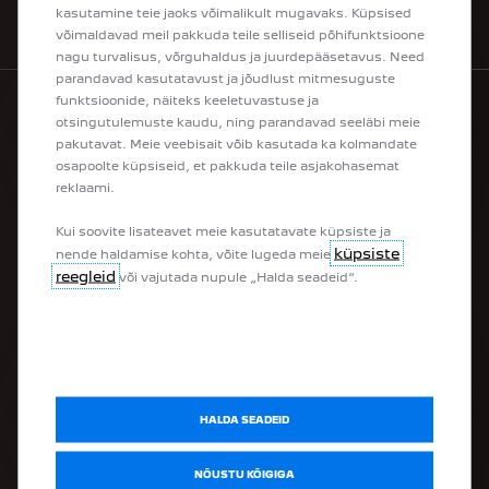
kasutamine teie jaoks võimalikult mugavaks. Küpsised
OSTA VEEBIST
võimaldavad meil pakkuda teile selliseid põhifunktsioone
nagu turvalisus, võrguhaldus ja juurdepääsetavus. Need
parandavad kasutatavust ja jõudlust mitmesuguste
funktsioonide, näiteks keeletuvastuse ja
otsingutulemuste kaudu, ning parandavad seeläbi meie
PEUGEOT MUDELIVALIK
pakutavat. Meie veebisait võib kasutada ka kolmandate
osapoolte küpsiseid, et pakkuda teile asjakohasemat
reklaami.
100% elektrisõidukid
Pistikhübriidid
Kui soovite lisateavet meie kasutatavate küpsiste ja
Hübriidid
küpsiste
nende haldamise kohta, võite lugeda meie
Linnamaasturid
reegleid
või vajutada nupule „Halda seadeid“.
Luukpärad
Universaalid
Tarbesõidukid
Ümberehitatud tarbesõidukid
OSTA
HALDA SEADEID
Osta e-poest
NÕUSTU KÕIGIGA