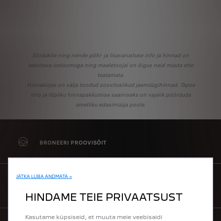
Sõidukite ning nende põhi- ja lisavarustuse info ja hinnad on
teavitava iseloomuga ning maaletoojal on õigus neid muuta ette
teatamata.
Hinnakirjas on välja toodud soovituslikud jaemüügihinnad. Täpse
info ja lõpliku hinnapakkumise saamiseks on vajalik pöörduda
ametliku edasimüüja poole.
BRONEERI PROOVISÕIT
JÄTKA LUBA ANDMATA →
KÜSI PAKKUMIST
HINDAME TEIE PRIVAATSUST
Kasutame küpsiseid, et muuta meie veebisaidi