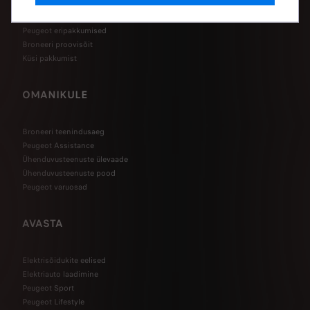
Osta tarbesõiduk e-poest
Peugeot mudelivalik
Peugeot eripakkumised
Broneeri proovisõit
Küsi pakkumist
OMANIKULE
Broneeri teenindusaeg
Peugeot Assistance
Ühenduvusteenuste ülevaade
Ühenduvusteenuste pood
Peugeot varuosad
AVASTA
Elektrisõidukite eelised
Elektriauto laadimine
Peugeot Sport
Peugeot Lifestyle