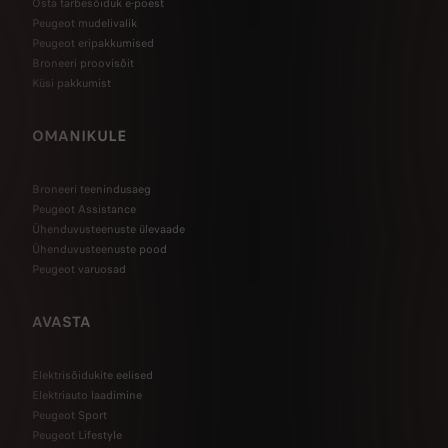
Osta tarbesõiduk e-poest
Peugeot mudelivalik
Peugeot eripakkumised
Broneeri proovisõit
Küsi pakkumist
OMANIKULE
Broneeri teenindusaeg
Peugeot Assistance
Ühenduvusteenuste ülevaade
Ühenduvusteenuste pood
Peugeot varuosad
AVASTA
Elektrisõidukite eelised
Elektriauto laadimine
Peugeot Sport
Peugeot Lifestyle