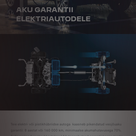
AKU GARANTII
ELEKTRIAUTODELE
Teie elektri- või pistikhübriidse autoga kaasneb pikendatud veojõuaku
garantii: 8 aastat või 160 000 km, minimaalse akumahutavusega 70%.