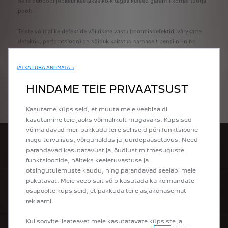
Selle perioodi jooksul kaetakse kõik tagasikutsed garantii korras tootja
poolt.
Teiste võimalike defektide või rikete vastu (tootmisdefektid, värvkatte
defektid, perforatsioon) on sõiduk kaitstud sarnaselt bensiini- ning
diiselmootoritega sõidukite tingimustele
JÄTKA LUBA ANDMATA →
HINDAME TEIE PRIVAATSUST
PEUGEOT GARANTIITINGIMUSED
Kasutame küpsiseid, et muuta meie veebisaidi
kasutamine teie jaoks võimalikult mugavaks. Küpsised
võimaldavad meil pakkuda teile selliseid põhifunktsioone
nagu turvalisus, võrguhaldus ja juurdepääsetavus. Need
BRONEERI PROOVISÕIT
parandavad kasutatavust ja jõudlust mitmesuguste
funktsioonide, näiteks keeletuvastuse ja
otsingutulemuste kaudu, ning parandavad seeläbi meie
pakutavat. Meie veebisait võib kasutada ka kolmandate
osapoolte küpsiseid, et pakkuda teile asjakohasemat
KÜSI PAKKUMIST
reklaami.
Kui soovite lisateavet meie kasutatavate küpsiste ja