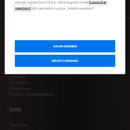
küpsiste
nende haldamise kohta, võite lugeda meie
OSTA VEEBIST
reegleid
või vajutada nupule „Halda seadeid“.
PEUGEOT MUDELIVALIK
HALDA SEADEID
100% elektrisõidukid
Pistikhübriidid
NÕUSTU KÕIGIGA
Hübriidid
Linnamaasturid
Luukpärad
Universaalid
Tarbesõidukid
Ümberehitatud tarbesõidukid
OSTA
Osta e-poest