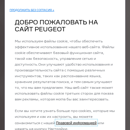
ПРОДОЛЖИТЬ БЕЗ СОГЛАСИЯ →
ЗАПАС ХОДА
ТЕХНИЧЕСКОЕ ОБСЛУЖИВАНИЕ
ДОБРО ПОЖАЛОВАТЬ НА
САЙТ PEUGEOT
о
Peugeot предлагает вам множество встроенных технологий и
Заря
Мы используем файлы cookie, чтобы обеспечить
 оно
подключенных сервисов, оптимизирующих запас хода и
техн
эффективное использование нашего веб-сайта. Файлы
облегчающих поездки:
обле
cookie обеспечивают базовый функционал сайта,
гибр
такой как безопасность, управление сетью и
Индикатор мощности
доступность.Они улучшают удобство использования и
Режим эко-вождения
производительность сайта с помощью различных
Рекуперативное торможение
инструментов, таких как распознавание языка,
хранение результатов поиска, и тем самым улучшают
то, что мы вам предлагаем. Наш веб-сайт также может
использовать файлы cookie третьих сторон для показа
вам рекламы, которая могла бы вас заинтересовать.
ЗАПАС ХОДА ГИБРИДА
Если вы хотите узнать больше про cookies, которые мы
используем и как их настроить, вы можете
Правовой информацией
ознакомиться с нашей
или
нажать на кнопку Настройки.