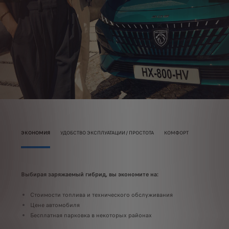
ПРЕДЫДУЩИЙ
СЛЕ
ЭКОНОМИЯ
УДОБСТВО ЭКСПЛУАТАЦИИ / ПРОСТОТА
КОМФОРТ
выбор
Выбирая заряжаемый гибрид, вы экономите на:
Выбо
Стоимости топлива и технического обслуживания
Д
Цене автомобиля
В
Бесплатная парковка в некоторых районах
м
Б