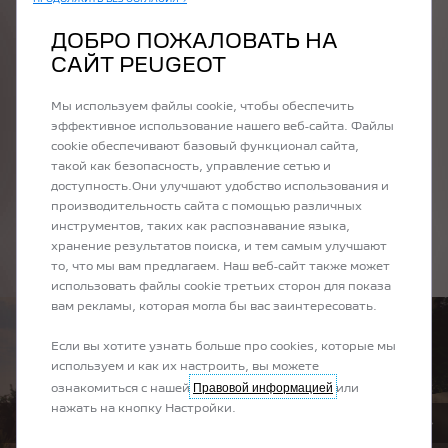
СУЩЕСТВУЕТ МНОЖЕСТВО
ПРОДОЛЖИТЬ БЕЗ СОГЛАСИЯ →
ПРИЧИН ДЛЯ
ДОБРО ПОЖАЛОВАТЬ НА
САЙТ PEUGEOT
ПЕРЕХОДА НА
ЭЛЕКТРИЧЕСТВО
Мы используем файлы cookie, чтобы обеспечить
эффективное использование нашего веб-сайта. Файлы
Каждый электромобиль Peugeot питается от литий-
cookie обеспечивают базовый функционал сайта,
ионного аккумулятора. Благодаря удивительной
такой как безопасность, управление сетью и
экономичности, нулевым выбросам C02 и низким
доступность.Они улучшают удобство использования и
эксплуатационным расходам наша линейка
производительность сайта с помощью различных
электромобилей PEUGEOT обещает эмоционально
инструментов, таких как распознавание языка,
заряженное вождение.
хранение результатов поиска, и тем самым улучшают
то, что мы вам предлагаем. Наш веб-сайт также может
использовать файлы cookie третьих сторон для показа
вам рекламы, которая могла бы вас заинтересовать.
Если вы хотите узнать больше про cookies, которые мы
используем и как их настроить, вы можете
Правовой информацией
ознакомиться с нашей
или
нажать на кнопку Настройки.
ПРЕДЫДУЩИЙ
СЛЕ