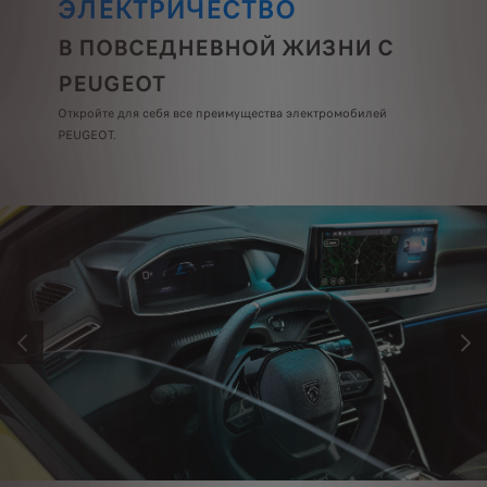
ЭЛЕКТРИЧЕСТВО
В ПОВСЕДНЕВНОЙ ЖИЗНИ С
PEUGEOT
Откройте для себя все преимущества электромобилей
PEUGEOT.
ПРЕДЫДУЩИЙ
СЛЕ