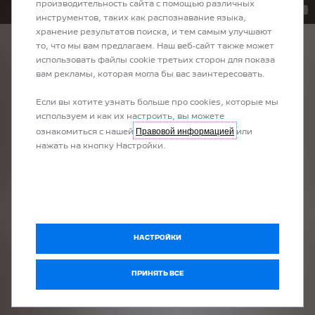
производительность сайта с помощью различных
инструментов, таких как распознавание языка,
хранение результатов поиска, и тем самым улучшают
то, что мы вам предлагаем. Наш веб-сайт также может
использовать файлы cookie третьих сторон для показа
вам рекламы, которая могла бы вас заинтересовать.
PEUGEOT ГАРАНТИРУЕТ 8
Если вы хотите узнать больше про cookies, которые мы
ЛЕТ СПОКОЙСТВИЯ
используем и как их настроить, вы можете
Правовой информацией
ознакомиться с нашей
или
Для твоего спокойствия на каждый новый автомобиль Peugeot
нажать на кнопку Настройки.
предоставляется
8-летняя заводская гарантия
и
бесплатная
помощь на дороге от
Peugeot Assistance
.
Эти гарантируют тебе спокойствие в любой поездке — будь то
по родным дорогам или по Европе.
Преимущества:
НАСТРОЙКИ
До
8 лет / 160 000 км
заводской гарантии
Бесплатная
круглосуточная служба
Peugeot Assistance
в
ПРИНЯТЬ ВСЕ
Европе, 24/7
Оригинальные запчасти и авторизованная сервисная сеть