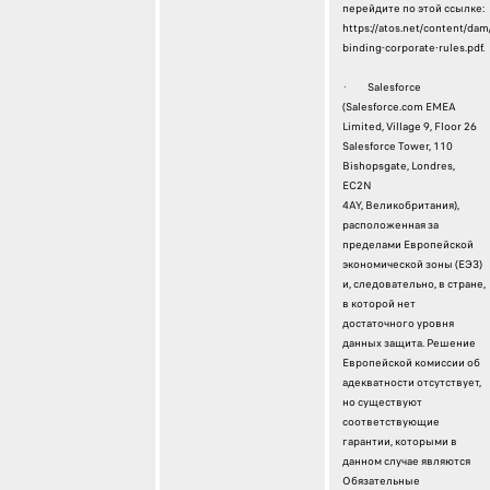
перейдите по этой ссылке:
https://atos.net/content/da
binding-corporate-rules.pdf.
· Salesforce
(Salesforce.com EMEA
Limited, Village 9, Floor 26
Salesforce Tower, 110
Bishopsgate, Londres,
EC2N
4AY, Великобритания),
расположенная за
пределами Европейской
экономической зоны (ЕЭЗ)
и, следовательно, в стране,
в которой нет
достаточного уровня
данных защита. Решение
Европейской комиссии об
адекватности отсутствует,
но существуют
соответствующие
гарантии, которыми в
данном случае являются
Обязательные