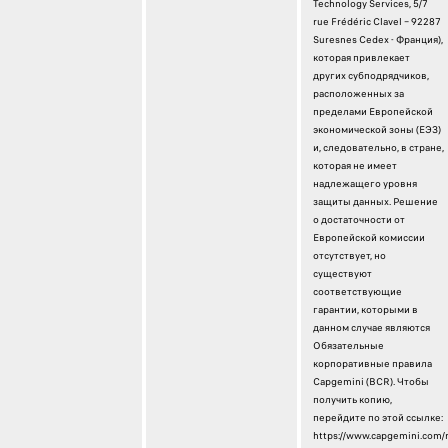
Technology Services, 5/7
rue Frédéric Clavel – 92287
Suresnes Cedex - Франция),
которая привлекает
других субподрядчиков,
расположенных за
пределами Европейской
экономической зоны (ЕЭЗ)
и, следовательно, в стране,
которая не имеет
надлежащего уровня
защиты данных. Решение
о достаточности от
Европейской комиссии
отсутствует, но
существуют
соответствующие
гарантии, которыми в
данном случае являются
Обязательные
корпоративные правила
Capgemini (BCR). Чтобы
получить копию,
перейдите по этой ссылке:
https://www.capgemini.com/