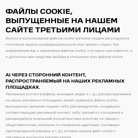
ФАЙЛЫ COOKIE,
ВЫПУЩЕННЫЕ НА НАШЕМ
САЙТЕ ТРЕТЬИМИ ЛИЦАМИ
Выпуск и использование файлов cookie третьими лицами регулируются
политикой защиты конфиденциальности этих третьих сторон. Мы
информируем вас о назначении файлов cookie, о которых нам известно, и
о доступных вам средствах выбора в отношении этих файлов cookie.
A) ЧЕРЕЗ СТОРОННИЙ КОНТЕНТ,
РАСПРОСТРАНЯЕМЫЙ НА НАШИХ РЕКЛАМНЫХ
ПЛОЩАДКАХ.
Рекламный контент (графика, анимация, видео и т. д.), распространяемый
на наших рекламных площадках, может содержать файлы cookie,
выпущенные третьими лицами: либо рекламодателем, создавшим
соответствующий рекламный контент, либо третьей по отношению к
рекламодателю компанией (консалтинговое агентство по связям с
общественностью, компания по измерению аудитории, поставщик
таргетированной рекламы и т. д.), которая связала файл cookie с
рекламным контентом рекламодателя.