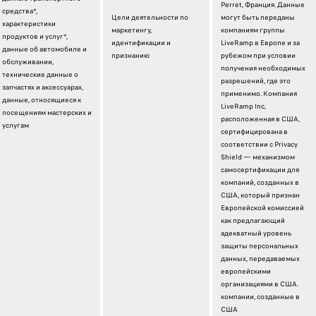
Perret, Франция. Данные
средства*,
Цели деятельности по
могут быть переданы
характеристики
маркетингу,
компаниям группы
продуктов и услуг*,
идентификации и
LiveRamp в Европе и за
данные об автомобиле и
признанию
рубежом при условии
обслуживании,
получения необходимых
технические данные о
разрешений, где это
запчастях и аксессуарах,
применимо. Компания
данные, относящиеся к
LiveRamp Inc,
посещениям мастерских и
расположенная в США,
услугам
сертифицирована в
соответствии с Privacy
Shield — механизмом
самосертификации для
компаний, созданных в
США, который признан
Европейской комиссией
как предлагающий
адекватный уровень
защиты персональных
данных, передаваемых
европейскими
организациями в США.
компании, созданные в
США