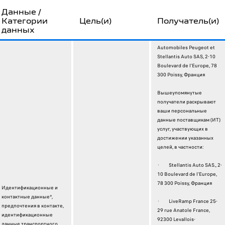
Данные /
Категории
Цель(и)
Получатель(и)
данных
Automobiles Peugeot et
Stellantis Auto SAS, 2-10
Boulevard de l’Europe, 78
300 Poissy, Франция
Вышеупомянутые
получатели раскрывают
ваши персональные
данные поставщикам (ИТ)
услуг, участвующих в
достижении указанных
целей, в частности:
· Stellantis Auto SAS., 2-
10 Boulevard de l’Europe,
78 300 Poissy, Франция
Идентификационные и
контактные данные*,
· LiveRamp France 25-
предпочтения в контакте,
29 rue Anatole France,
идентификационные
92300 Levallois-
данные транспортного