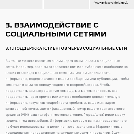
(www.privacyshield.gov).
3. ВЗАИМОДЕЙСТВИЕ С
СОЦИАЛЬНЫМИ СЕТЯМИ
3.1.ПОДДЕРЖКА КЛИЕНТОВ ЧЕРЕЗ СОЦИАЛЬНЫЕ СЕТИ
Вы также можете связаться с нами через наши каналы в социальных
сетях. Например, если вы отправляете нам или публикуете сообщение на
наших страницах в социальных сетях, мы можем использовать
информацию, содержащуюся в вашем сообщении или публикации, чтобы
связаться с вами по поводу поднятого вопроса/запроса. Чтобы
предоставить вам запрошенную помощь, мы можем попросить вас
предоставить через прямое или личное сообщение дополнительную
информацию, такую ​​как подробности проблемы, ваше имя, адрес
электронной почты, идентификационный номер вашего транспортного
средства (VIN), ваш телефон, местоположение. (город/штат) и/или марку,
модель и год автомобиля. Информация, которую вы нам предоставляете,
не будет использоваться в целях прямого маркетинга; Маркетинговые
исследования, направленные на улучшение услуг и продуктов, будут