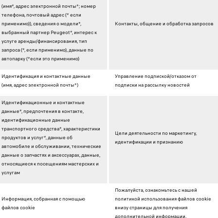
(имя*, адрес электронной почты*; номер
телефона, почтовый адрес (* если
применимо)), сведения о модели*,
Контакты, общение и обработка запросов
выбранный партнер Peugeot*, интерес к
услуге аренды/финансирования, тип
запроса (*, если применимо), данные по
автопарку (*если это применимо)
Идентификация и контактные данные
Управление подпиской/отказом от
(имя, адрес электронной почты*)
подписки на рассылку новостей
Идентификационные и контактные
данные*, предпочтения в контакте,
идентификационные данные
транспортного средства*, характеристики
Цели деятельности по маркетингу,
продуктов и услуг*, данные об
идентификации и признанию
автомобиле и обслуживании, технические
данные о запчастях и аксессуарах, данные,
относящиеся к посещениям мастерских и
услугам
Пожалуйста, ознакомьтесь с нашей
Информация, собранная с помощью
политикой использования файлов cookie
файлов cookie
внизу страницы для получения
дополнительной информации.