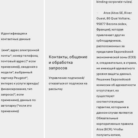
binding-corporate-rules/.
· Atos (Atos SE, River
Ouest, 80 Quai Voltaire,
95877 Bezons cedex,
Франция), которая
Идентификация и
привлекает других
контактные данные
субподрядчиков,
расположенных за
(имя*, адрес электронной
пределами Европейской
почты*; номер телефона,
Контакты, общение
экономической зоны (ЕЭЗ)
почтовый адрес (* если
и обработка
и, следовательно, в стране,
применимо)), сведения о
запросов
не имеющей адекватного
модели*, выбранный
уровня защиты данных.
партнер Peugeot*,
Управление подпиской/
Решение Европейской
интерес к услуге аренды/
отказаться от подписки на
комиссии об адекватности
финансирования, тип
рассылку
отсутствует, но
запроса (*, если
существуют
применимо), данные по
соответствующие
автопарку (*если это
гарантии, которыми в
применимо)
данном случае являются
Обязательные
корпоративные правила
Atos (BCR). Чтобы
получить копию,