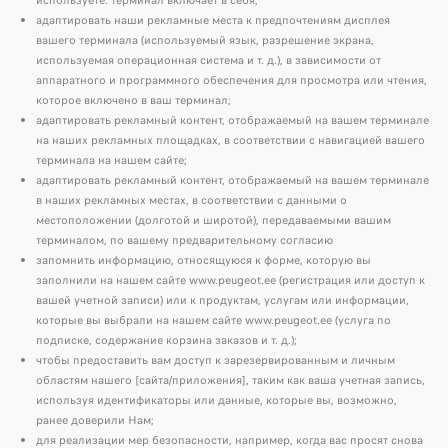
используете. терминал включает в себя;
адаптировать наши рекламные места к предпочтениям дисплея
вашего терминала (используемый язык, разрешение экрана,
используемая операционная система и т. д.), в зависимости от
аппаратного и программного обеспечения для просмотра или чтения,
которое включено в ваш терминал;
адаптировать рекламный контент, отображаемый на вашем терминале
на наших рекламных площадках, в соответствии с навигацией вашего
терминала на нашем сайте;
адаптировать рекламный контент, отображаемый на вашем терминале
в наших рекламных местах, в соответствии с данными о
местоположении (долготой и широтой), передаваемыми вашим
терминалом, по вашему предварительному согласию
запомнить информацию, относящуюся к форме, которую вы
заполнили на нашем сайте www.peugeot.ee (регистрация или доступ к
вашей учетной записи) или к продуктам, услугам или информации,
которые вы выбрали на нашем сайте www.peugeot.ee (услуга по
подписке, содержание корзина заказов и т. д.);
чтобы предоставить вам доступ к зарезервированным и личным
областям нашего [сайта/приложения], таким как ваша учетная запись,
используя идентификаторы или данные, которые вы, возможно,
ранее доверили Нам;
для реализации мер безопасности, например, когда вас просят снова