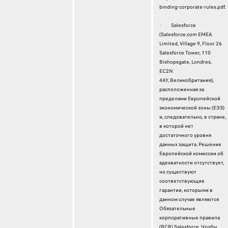
binding-corporate-rules.pdf.
· Salesforce
(Salesforce.com EMEA
Limited, Village 9, Floor 26
Salesforce Tower, 110
Bishopsgate, Londres,
EC2N
4AY, Великобритания),
расположенная за
пределами Европейской
экономической зоны (ЕЭЗ)
и, следовательно, в стране,
в которой нет
достаточного уровня
данных защита. Решение
Европейской комиссии об
адекватности отсутствует,
но существуют
соответствующие
гарантии, которыми в
данном случае являются
Обязательные
корпоративные правила
(BCR) Salesforce. Чтобы