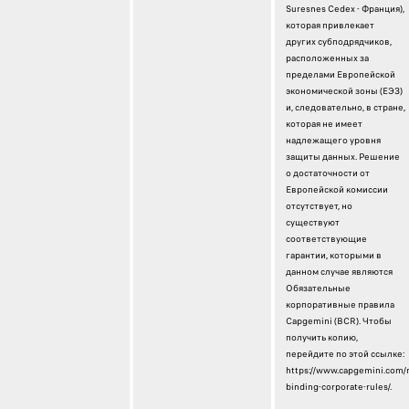
Suresnes Cedex - Франция),
которая привлекает
других субподрядчиков,
расположенных за
пределами Европейской
экономической зоны (ЕЭЗ)
и, следовательно, в стране,
которая не имеет
надлежащего уровня
защиты данных. Решение
о достаточности от
Европейской комиссии
отсутствует, но
существуют
соответствующие
гарантии, которыми в
данном случае являются
Обязательные
корпоративные правила
Capgemini (BCR). Чтобы
получить копию,
перейдите по этой ссылке:
https://www.capgemini.com/
binding-corporate-rules/.