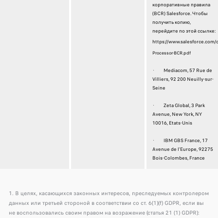
корпоративные правила
(BCR) Salesforce. Чтобы
получить копию,
перейдите по этой ссылке:
https://www.salesforce.com
Processor-BCR.pdf
· Mediacom, 57 Rue de
Villiers, 92 200 Neuilly-sur-
Seine
· Zeta Global, 3 Park
Avenue, New York, NY
10016, Etats-Unis
· IBM GBS France, 17
Avenue de l'Europe, 92275
Bois-Colombes, France
1. В целях, касающихся законных интересов, преследуемых контролером
данных или третьей стороной в соответствии со ст. 6(1)(f) GDPR, если вы
не воспользовались своим правом на возражение (статья 21 (1) GDPR):