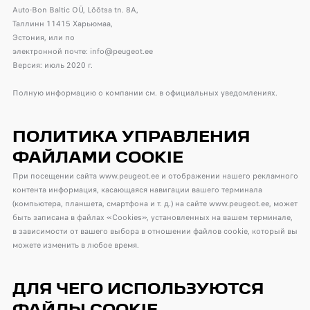
Auto-Bon Baltic OÜ, Lõõtsa tn. 8A,
Таллинн 11415 Харьюмаа,
Эстония, или по
электронной почте: info@peugeot.ee
Версия: июль 2020 г.
Полную информацию о компании см. в официальных уведомлениях.
ПОЛИТИКА УПРАВЛЕНИЯ
ФАЙЛАМИ COOKIE
При посещении сайта www.peugeot.ee и отображении нашего рекламного
контента информация, касающаяся навигации вашего терминала
(компьютера, планшета, смартфона и т. д.) на сайте www.peugeot.ee, может
быть записана в файлах «Cookies», установленных на вашем терминале,
в зависимости от вашего выбора в отношении файлов cookie, который вы
можете изменить в любое время.
ДЛЯ ЧЕГО ИСПОЛЬЗУЮТСЯ