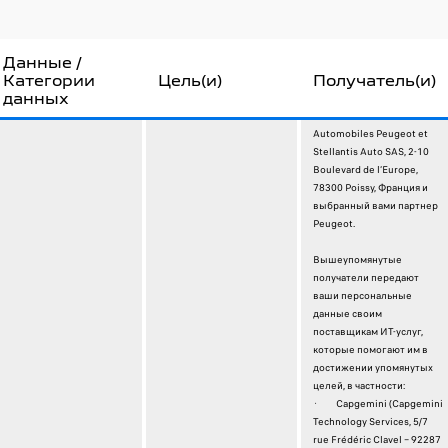
Данные /
Категории
Цель(и)
Получатель(и)
данных
Automobiles Peugeot et
Stellantis Auto SAS, 2-10
Boulevard de l’Europe,
78300 Poissy, Франция и
выбранный вами партнер
Peugeot.
Вышеупомянутые
получатели передают
ваши персональные
данные своим
поставщикам ИТ-услуг,
которые помогают им в
достижении упомянутых
целей, в частности:
· Capgemini (Capgemini
Technology Services, 5/7
rue Frédéric Clavel – 92287