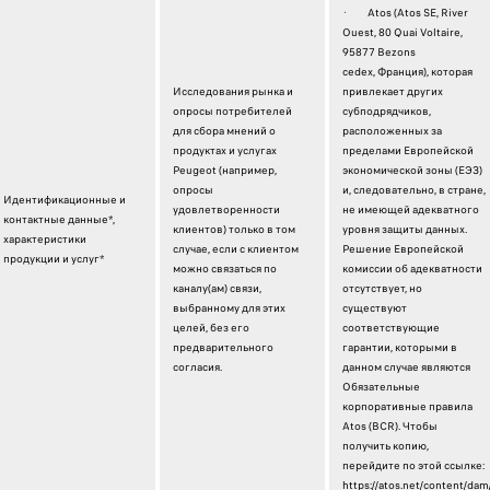
· Atos (Atos SE, River
Ouest, 80 Quai Voltaire,
95877 Bezons
cedex, Франция), которая
Исследования рынка и
привлекает других
опросы потребителей
субподрядчиков,
для сбора мнений о
расположенных за
продуктах и ​​услугах
пределами Европейской
Peugeot (например,
экономической зоны (ЕЭЗ)
опросы
и, следовательно, в стране,
Идентификационные и
удовлетворенности
не имеющей адекватного
контактные данные*,
клиентов) только в том
уровня защиты данных.
характеристики
случае, если с клиентом
Решение Европейской
продукции и услуг*
можно связаться по
комиссии об адекватности
каналу(ам) связи,
отсутствует, но
выбранному для этих
существуют
целей, без его
соответствующие
предварительного
гарантии, которыми в
согласия.
данном случае являются
Обязательные
корпоративные правила
Atos (BCR). Чтобы
получить копию,
перейдите по этой ссылке:
https://atos.net/content/da