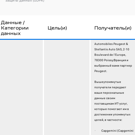
защиты данных (GDPR)
Данные /
Категории
Цель(и)
Получатель(и)
данных
Automobiles Peugeot &
Stellantis Auto SAS, 2-10
Boulevard de l’Europe,
78300 Poissy,Франция и
выбранный вами партнер
Peugeot.
Вышеупомянутые
получатели передают
ваши персональные
данные своим
поставщикам ИТ-услуг,
которые помогают им в
достижении упомянутых
целей, в частности:
· Capgemini (Capgemini