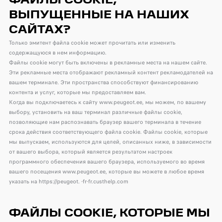
ФАЙЛЫ COOKIE,
ВЫПУЩЕННЫЕ НА НАШИХ
САЙТАХ?
Только эмитент файла cookie может прочитать или изменить
содержащуюся в нем информацию.
Файлы cookie могут быть включены в рекламные места на нашем сайте.
Эти рекламные места отображают рекламный контент рекламодателей на
вашем терминале. Эти пространства способствуют финансированию
контента и услуг, которые мы предоставляем вам.
Когда вы подключаетесь к сайту www.peugeot.ee, мы можем, по вашему
выбору, установить на ваш терминал различные файлы cookie,
позволяющие нам распознавать браузер вашего терминала в течение
срока действия соответствующего файла cookie. Файлы cookie, которые
мы выпускаем, используются для целей, описанных ниже, в зависимости
от вашего выбора, который является результатом настроек
программного обеспечения вашего браузера, используемого во время
вашего посещения www.peugeot.ee, которые вы можете в любое время
указать на https://peugeot. -fr-fr.custhelp.com
ФАЙЛЫ COOKIE, КОТОРЫЕ МЫ