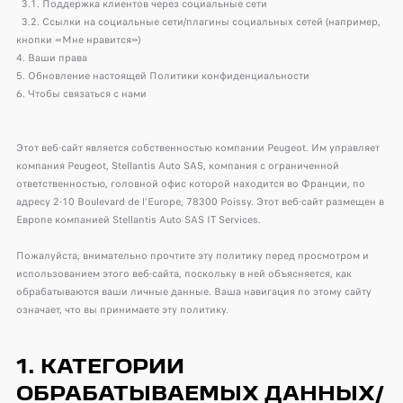
3.1. Поддержка клиентов через социальные сети
3.2. Ссылки на социальные сети/плагины социальных сетей (например,
кнопки «Мне нравится»)
4. Ваши права
5. Обновление настоящей Политики конфиденциальности
6. Чтобы связаться с нами
Этот веб-сайт является собственностью компании Peugeot. Им управляет
компания Peugeot, Stellantis Auto SAS, компания с ограниченной
ответственностью, головной офис которой находится во Франции, по
адресу 2-10 Boulevard de l’Europe, 78300 Poissy. Этот веб-сайт размещен в
Европе компанией Stellantis Auto SAS IT Services.
Пожалуйста, внимательно прочтите эту политику перед просмотром и
использованием этого веб-сайта, поскольку в ней объясняется, как
обрабатываются ваши личные данные. Ваша навигация по этому сайту
означает, что вы принимаете эту политику.
1. КАТЕГОРИИ
ОБРАБАТЫВАЕМЫХ ДАННЫХ/