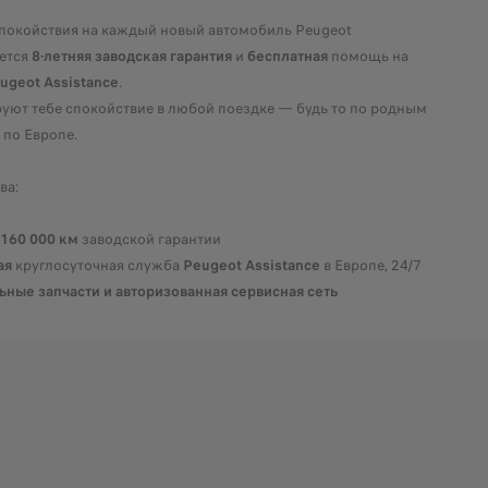
спокойствия на каждый новый автомобиль Peugeot
ется
8-летняя заводская гарантия
и
бесплатная
помощь на
ugeot Assistance
.
руют тебе спокойствие в любой поездке — будь то по родным
 по Европе.
ва:
/ 160 000 км
заводской гарантии
ая
круглосуточная служба
Peugeot Assistance
в Европе, 24/7
ные запчасти и авторизованная сервисная сеть