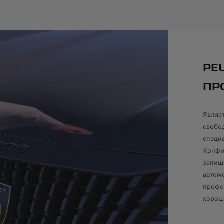
PEU
ПР
Являет
свобо
специ
Конфиг
запиш
автом
профе
хорош