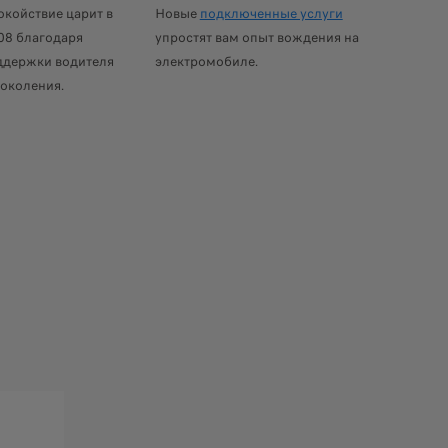
койствие царит в
Новые
подключенные услуги
08 благодаря
упростят вам опыт вождения на
ддержки водителя
электромобиле.
 GT
околения.
 хода до 406 км в уровне оборудования BUSINESS (смешанный цикл WLT
ие Allure и GT