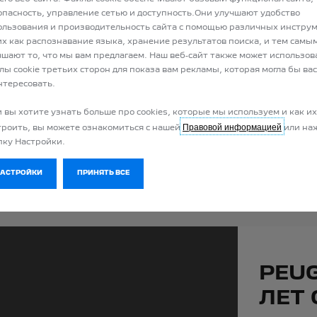
В зависимости от модели и типа двигателя объем
СЛЕДУЮЩИЙ
Шир
опасность, управление сетью и доступность.Они улучшают удобство
багажного отделения варьируется от
434 л
до
1
Выс
ользования и производительность сайта с помощью различных инструм
467 л
(при сложенных спинках задних сидений).
их как распознавание языка, хранение результатов поиска, и тем самы
чшают то, что мы вам предлагаем. Наш веб-сайт также может использов
лы cookie третьих сторон для показа вам рекламы, которая могла бы вас
нтересовать.
ТЕХНИЧЕСКИЕ ХАРАКТЕРИСТИКИ
и вы хотите узнать больше про cookies, которые мы используем и как их
Правовой информацией
троить, вы можете ознакомиться с нашей
или на
пку Настройки.
НАСТРОЙКИ
ПРИНЯТЬ ВСЕ
PEUG
ЛЕТ