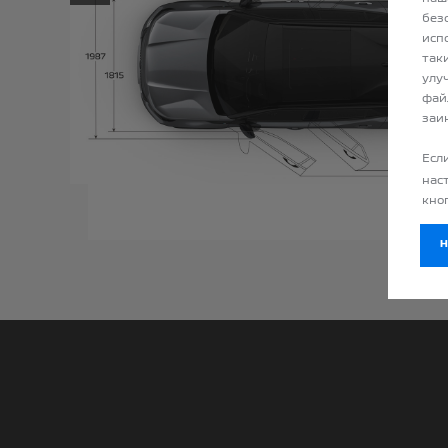
ПРЕДЫДУЩИЙ
без
исп
так
улу
фай
заи
Есл
нас
кно