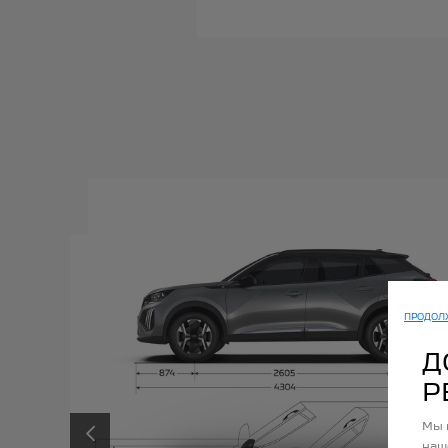
ПРОДОЛЖ
Д
P
Мы 
наш