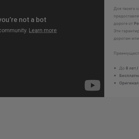
Для твоего 
предоставля
дороге от
Pe
Эти гаранти
дорогам или
Преимущест
До
8 лет 
Бесплатн
Оригиналь