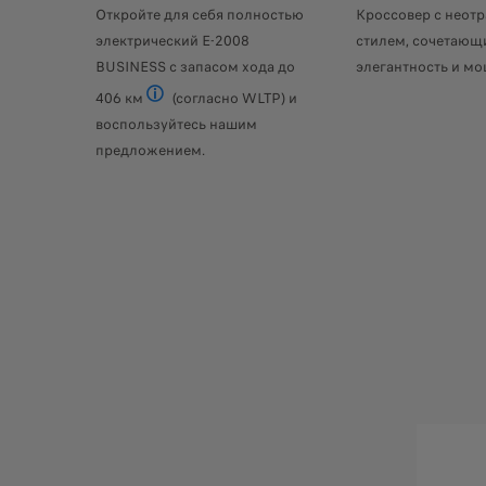
Откройте для себя полностью
Кроссовер с неот
электрический E-2008
стилем, сочетающи
BUSINESS с запасом хода до
элегантность и мо
406 км
(согласно WLTP) и
Доступны 2 электродвигателя с запасом хода до 
воспользуйтесь нашим
предложением.