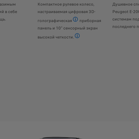
разимым
Компактное рулевое колесо,
Душевное спо
й в себе
настраиваемая цифровая 3D-
Peugeot E-20
щь.
системам по
голографическая
приборная
Доступно в уровне оборудование
последнего п
панель и 10" сенсорный экран
400 км в уровне оборудования GT (смешанный цикл WLTP) и с запасом
высокой четкости.
HD доступен в уровне оборудован