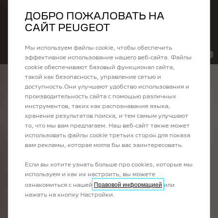
ДОБРО ПОЖАЛОВАТЬ НА
САЙТ PEUGEOT
Мы используем файлы cookie, чтобы обеспечить
эффективное использование нашего веб-сайта. Файлы
cookie обеспечивают базовый функционал сайта,
такой как безопасность, управление сетью и
доступность.Они улучшают удобство использования и
производительность сайта с помощью различных
PEUGEOT ГАРАНТИРУЕТ 8
инструментов, таких как распознавание языка,
хранение результатов поиска, и тем самым улучшают
ЛЕТ СПОКОЙСТВИЯ
то, что мы вам предлагаем. Наш веб-сайт также может
использовать файлы cookie третьих сторон для показа
Для твоего спокойствия на каждый новый автомобиль Peugeot
вам рекламы, которая могла бы вас заинтересовать.
предоставляется
8-летняя заводская гарантия
и
бесплатная
помощь на дороге от
Peugeot Assistance
.
Если вы хотите узнать больше про cookies, которые мы
Эти гарантируют тебе спокойствие в любой поездке — будь то
используем и как их настроить, вы можете
по родным дорогам или по Европе.
Правовой информацией
ознакомиться с нашей
или
нажать на кнопку Настройки.
Преимущества: