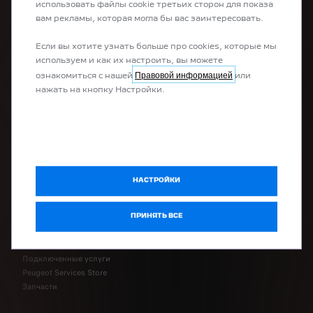
использовать файлы cookie третьих сторон для показа
Универсалы
вам рекламы, которая могла бы вас заинтересовать.
Коммерческие автомобили
Переоборудование автомобили
Если вы хотите узнать больше про cookies, которые мы
используем и как их настроить, вы можете
Правовой информацией
КУПИТЬ
ознакомиться с нашей
или
нажать на кнопку Настройки.
Купить онлайн
Конфигурируйте свой новый Peugeot
Свяжитесь с экспертом
Закажите тест-драйв
НАСТРОЙКИ
ОБСЛУЖИВАНИЕ
ПРИНЯТЬ ВСЕ
Забронировать время обслуживания
Peugeot Assistance
Подключенные услуги
Peugeot Services Store
Запчасти