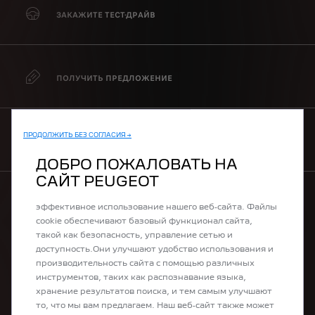
ЗАКАЖИТЕ ТЕСТ-ДРАЙВ
ПОЛУЧИТЬ ПРЕДЛОЖЕНИЕ
ПРОДОЛЖИТЬ БЕЗ СОГЛАСИЯ →
КУПИТЬ ОНЛАЙН
ДОБРО ПОЖАЛОВАТЬ НА
САЙТ PEUGEOT
Мы используем файлы cookie, чтобы обеспечить
эффективное использование нашего веб-сайта. Файлы
МОДЕЛЬНЫЙ РЯД
cookie обеспечивают базовый функционал сайта,
такой как безопасность, управление сетью и
доступность.Они улучшают удобство использования и
100% электромобили
производительность сайта с помощью различных
Платные гибриды
инструментов, таких как распознавание языка,
Гибриды
хранение результатов поиска, и тем самым улучшают
Кроссоверы
то, что мы вам предлагаем. Наш веб-сайт также может
Хэтчбеки