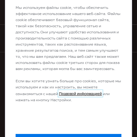
Мы используем файлы cookie, чтобы обеспечить
ПОЛУЧИТЬ ПРЕДЛОЖЕНИЕ
эффективное использование нашего веб-сайта. Файлы
cookie обеспечивают базовый функционал сайта,
такой как безопасность, управление сетью и
доступность.Они улучшают удобство использования и
КУПИТЬ ОНЛАЙН
производительность сайта с помощью различных
инструментов, таких как распознавание языка,
хранение результатов поиска, и тем самым улучшают
то, что мы вам предлагаем. Наш веб-сайт также может
использовать файлы cookie третьих сторон для показа
вам рекламы, которая могла бы вас заинтересовать.
МОДЕЛЬНЫЙ РЯД
Если вы хотите узнать больше про cookies, которые мы
используем и как их настроить, вы можете
100% электромобили
Правовой информацией
ознакомиться с нашей
или
Платные гибриды
нажать на кнопку Настройки.
Гибриды
Кроссоверы
Хэтчбеки
Универсалы
Коммерческие автомобили
Переоборудование автомобили