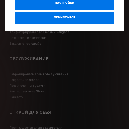
НАСТРОЙКИ
КУПИТЬ
ПРИНЯТЬ ВСЕ
Купить онлайн
Конфигурируйте свой новый Peugeot
Свяжитесь с экспертом
Закажите тест-драйв
ОБСЛУЖИВАНИЕ
Забронировать время обслуживания
Peugeot Assistance
Подключенные услуги
Peugeot Services Store
Запчасти
ОТКРОЙ ДЛЯ СЕБЯ
Преимущества электродвигателя